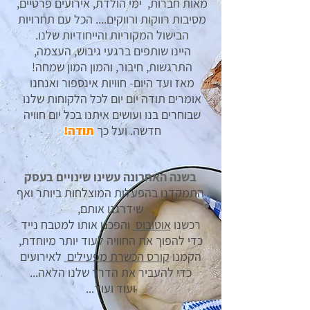
מאות חברות, ימי הולדת, אירועים פרטיים,
מסיבות רווקות ורווקים.... הכל עם תחרויות
הבישול המקוריות והייחודיות שלנו.
היינו שותפים ברגעי גיבוש, העצמה,
התרגשות, חיבור, והמון המון שמחה!
מאז ועד היום- חוויות אינספור ואנחנו
אומרים תודה יום יום לכל הלקוחות שלנו
שבוחרים בנו ועושים איתנו בכל יום חוויה
חדשה. ועל כך
תודה!
בשנה האחרונה עשינו שינויים בעסק
התמקדנו בהפעלות המוצלחות ביותר ואף
שידרגנו אותם,
רכשנו
אוטובוס
והפכנו אותו למטבח נייד
כדי להפוך את החוויה לעוד יותר מיוחדת,
הקמנו
קורס הכשרת מפעילים
לאירועים
כדי להעביר את הדרך שלנו הלאה...
ועוד ועוד...