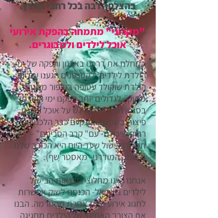
בהצלחה רבה בכל רחבי הארץ.
"מקרוני" מתמחה בהפקת אירועי
אוכל לילדים ולמבוגרים.
התחלנו את דרכנו בארגון והפקה של ימי
הולדת לילדים: לקטנטנים הגענו עם יום
הולדת שוקולד עטופה בסיפור מסגרת
מתוק , לגדולים יותר הפקנו ימי הולדת
בסגנון הישרדות בדגש על אוכל והכנת
פיצות בשטח, ולענקיים כבר הלכנו הכי
רחוק שיכולנו- עם" קרב הסכינים" –
תחרות בישול שעד היום היא הכוכב שלנו
(בשמה המודרני- מאסטר שף).
אנחנו היינו מחלוצי סדנאות הבישול
לילדים בישראל- הכנסנו לשוק אפשרות
לחגוג אירוע קצת אחרת מהנורמה. הבנו
את הצורך האמיתי של הילדים מחגיגה