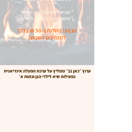
* אנו שולחים עם דואר ישראל
* איסוף עצמי ממושב סתריה
מבצע! משלוח ב-50 ₪ בלבד
למזמינים השבוע!
ערוץ ״כאן 11״ ממליץ על ערכת הפעלה אינדיאנית
כפעילות שיא לילדי הגן וכתות א׳