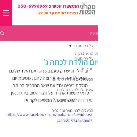
התקשרו עכשיו:
050-6996969
נציגינו זמינים עד 22:00!
פוסט
כל הפוסטים
זמן קריאה 1 דקות
כל הפוסטים
יום הולדת לכתה ג׳
מתכונים
יום הולדת יש רק פעם בשנה, ואם הילד שלכם 
הגיע לכיתה ג' והוא רוצה לחגוג מסיבת יום 
הפעלות יום הולדת לילדים
הולדת כיפית יחד עם שאר החברים בכיתה, 
טיפים לבילוי עם הילדים
כדאי לעשות את זה על הצד הטוב ביותר. איך 
עושים זאת? המשיכו לקרוא! 
ימי הולדת לפי גילאים
הפעלות לבני נוער ומבוגרים
https://www.facebook.com/makaroni4u/videos/
4836515346460003/