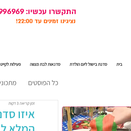
התקשרו עכשיו:
996969
נציגינו זמינים עד 22:00!
בית
סדנת בישול ליום הולדת
סדנאות לבת מצווה
פעילות לקייטנ
כל הפוסטים
מתכוני
הפעלות הבישול שלנו ליום הולדת
זמן קריאה 3 דקות
ימי הולדת לפי גילא
איזו סד
המלא לב