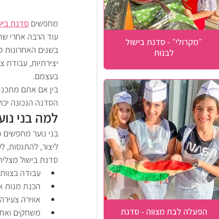
מחפשים 
סדנת ביש
עוד הרבה אחרי שה
״מקרולי״ - סדנת בישול
בשנים האחרונות סד
לבנות
יצירתיות, עבודת צ
בעצמם.
בין אם אתם מתכנני
הסדנה הנכונה יכול
למה בני נוע
בני נוער מחפשים 
ליצור, להתנסות, ל
סדנת בישול מצליח
עבודה בצוותי
הכנת מנות א
אווירה צעירה
הפעלה לבת מצווה - סדנת
משחקים ואתגר