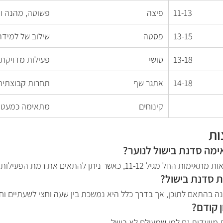
11-13
פיצה
פשוטה, מהנה וי
13-15
פסטה
שילוב של למידה
13-18
סושי
פעילות מדויקת
14-18
אתגר שף
תחרות קבוצתית 
קינוחים
מתאימה כמעט ל
ות
ימה סדנת בישול לנוער?
11, כאשר ניתן להתאים את רמת הפעילות לגיל המשתתפים.
 סדנת בישול?
בהתאם לתוכן, אך בדרך כלל היא נמשכת בין שעה וחצי לשעתיים וחצ
ן קודם?
מיועדות גם למי שמעולם לא בישל.