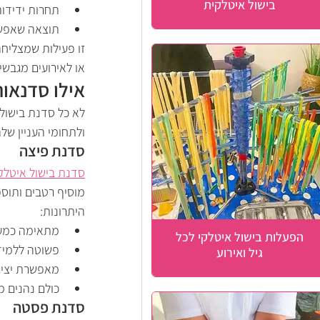
בישול איטלקית
תחרות ידידות
תוצאה שאפשר
זו פעילות שמצליחה
או לאירועים מגבשי
אילו סדנאות
לא כל סדנת בישול 
ולתחומי העניין שלה
סדנת פיצה
סדנת בישול איטלקי
מוסיף רטבים ותוספ
היתרונות:
מתאימה כמעט
הפעלות בישול איטלקי לכל
פשוטה ללמי
גיל ואירוע
מאפשרת יציר
כולם נהנים 
סדנת פסטה