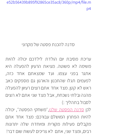
e52b56439b895f92865ce35ac8/360p/mp4/file.m
p4
סדנה להכנת פסטה של מקרוני
עריכת מסיבת יום הולדת לילדכם יכולה להיות 
משימה לא פשוטה. מציאת הרעיון להפעלה היא 
אתגר בפני עצמו. ועד שמצאתם אחד כזה, 
לפעמים תגלו שהתכנון והארגון גם מספקים כאב 
ראש לא קטן. מצד אחד אתם רוצים רעיוון להפעלה 
מהנה ובלתי נשכחת, אבל מצד שני אתם לא רוצים 
לסבול בתהליך :) 
לכן 
סדנה הפסטה שלנו
,
״משחקי הפסטה״, יכולה 
להיות הפתרון המושלם עבורכם: מצד אחד אתם 
מקבלים פעילות מקורית ומיוחדת שלה יתרונות 
רבים, ומצד שני, אתם  לא צריכים לעשות שום דבר! 