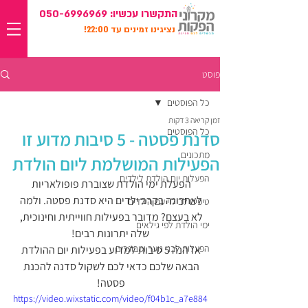
התקשרו עכשיו:
050-6996969
נציגינו זמינים עד 22:00!
פוסט
כל הפוסטים
זמן קריאה 3 דקות
כל הפוסטים
סדנת פסטה - 5 סיבות מדוע זו
מתכונים
הפעילות המושלמת ליום הולדת
הפעלות יום הולדת לילדים
הפעלת ימי הולדת שצוברת פופולאריות 
לאחרונה בקרב ילדים היא סדנת פסטה. ולמה 
טיפים לבילוי עם הילדים
לא בעצם? מדובר בפעילות חווייתית וחינוכית, 
ימי הולדת לפי גילאים
שלה יתרונות רבים!
הפעלות לבני נוער ומבוגרים
אז הנה 5 סיבות למדוע בפעילות יום ההולדת 
הבאה שלכם כדאי לכם לשקול סדנה להכנת 
פסטה! 
https://video.wixstatic.com/video/f04b1c_a7e884