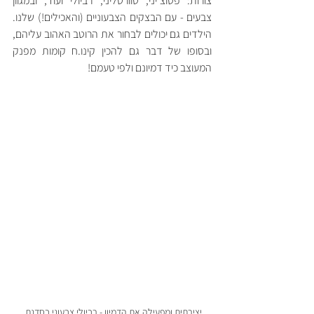
צורות: פטוצ'יני, טוורטליני, רביולי ועוד, ובמגוון 
צבעים - עם הבצקים הצבעוניים (והאכילים!) שלנו. 
הילדים גם יכולים לבחור את הרוטב האהוב עליהם, 
ובסופו של דבר גם להכין קינו.ח קומות מפנק 
המעוצב כיד דמיונם ולפי טעמם! 
יצירתית ומפעילה את הדמיון - רביולי צבעוני בסדנת 